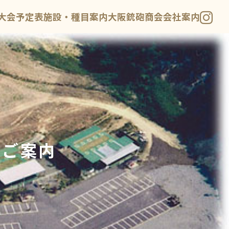
大会予定表
施設・種目案内
大阪銃砲商会
会社案内
のご案内