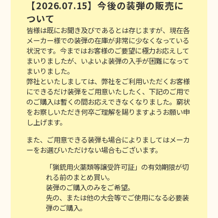
【2026.07.15】今後の装弾の販売に
ついて
皆様は既にお聞き及びであるとは存じますが、現在各
メーカー様での装弾の在庫が非常に少なくなっている
状況です。今まではお客様のご要望に極力お応えして
まいりましたが、いよいよ装弾の入手が困難になって
まいりました。
弊社といたしましては、弊社をご利用いただくお客様
にできるだけ装弾をご用意いたしたく、下記のご用で
のご購入は暫くの間お応えできなくなりました。窮状
をお察しいただき何卒ご理解を賜りますようお願い申
し上げます。
また、ご用意できる装弾も場合によりましてはメーカ
ーをお選びいただけない場合もございます。
「猟銃用火薬類等譲受許可証」
の有効期限が切
れる前のまとめ買い。
装弾のご購入のみをご希望。
先の、または他の大会等でご使用になる必要装
弾のご購入。